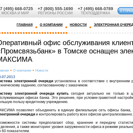
7 (495) 668-0725
+7 (800) 555-1690
+7 (495) 668-0789
ОТПРА
МОСКВА И МИР
РЕГИОНЫ РОССИИ
ТЕХПОДДЕРЖКА
ГЛАВНАЯ
О КОМПАНИИ
НОВОСТИ
ЭЛЕКТРОННАЯ ОЧЕРЕ
Оперативный офис обслуживания клиен
«Промсвязьбанк» в Томске оснащен эле
МАКСИМА
лавная
О компании
Новости
0.07.2013
истема электронной очереди
установлена в соответствии с внутренним 
ехническому заданию, согласованному с заказчиком.
истему электронной очереди купить
сегодня актуально не только в 
бслуживающих офисах банка. Это решение, при условии грамотной настройк
ольшую пользу кредитному учреждению.
АКСИМА позволяет объединить в единую филиальную сеть офисы банка,
лектронной очереди
и контролировать работу всех офисов централизованно.
озможности системы предполагают сбор, хранение и передачу статист
тделения, а также мониторинг уровня загруженности офиса в режиме реально
о 60 показателям.