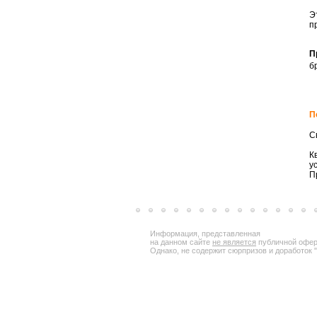
Э
п
П
б
П
С
К
у
П
Информация, представленная
на данном сайте
не является
публичной офер
Однако, не содержит сюрпризов и доработок "