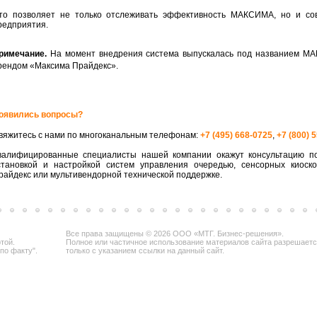
то позволяет не только отслеживать эффективность МАКСИМА, но и сов
редприятия.
римечание.
На момент внедрения система выпускалась под названием МА
рендом «Максима Прайдекс».
оявились вопросы?
вяжитесь с нами по многоканальным телефонам:
+7 (495) 668-0725
,
+7 (800) 
валифицированные специалисты нашей компании окажут консультацию по
становкой и настройкой систем управления очередью, сенсорных киоск
райдекс или мультивендорной технической поддержке.
Все права защищены © 2026 ООО «МТГ. Бизнес-решения».
той.
Полное или частичное использование материалов сайта разрешает
по факту".
только с указанием ссылки на данный сайт.