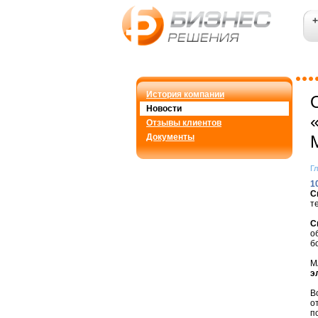
+
История компании
Новости
Отзывы клиентов
Документы
Г
1
С
т
С
о
б
М
э
В
о
п