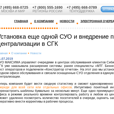
7 (495) 668-0725
+7 (800) 555-1690
+7 (495) 668-0789
ОТПРА
МОСКВА И МИР
РЕГИОНЫ РОССИИ
ТЕХПОДДЕРЖКА
ГЛАВНАЯ
О КОМПАНИИ
НОВОСТИ
ЭЛЕКТРОННАЯ ОЧЕРЕ
Установка еще одной СУО и внедрение 
централизации в СГК
лавная
О компании
Новости
1.07.2019
УО МАКСИМА управляет очередями в центрах обслуживания клиентов Сибир
ГК уже заказывала расширение системы: ранее специалисты «МТГ. Бизне
ест операторов и подключили «Конструктор отчетов». На этот раз мы уста
 одном офисе обслуживания и связали оснащенные СУО отделения в единую
ентрализации.
еперь компания будет вести сводную статистику и сможет единовременн
череди для всей сети или отдельных офисов
. Интуитивно понятный ин
еренастроить шаблоны буквально за несколько минут. Еще одно преимущес
фиса в режиме реального времени контролировать работу в любом из цен
может удаленно посмотреть количество посетителей в очереди, оценить за
перативно внести коррективы в рабочие процессы.