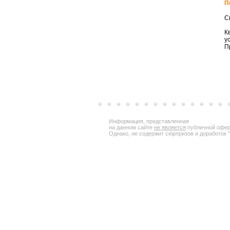
П
С
К
у
П
Информация, представленная
на данном сайте
не является
публичной офер
Однако, не содержит сюрпризов и доработок "