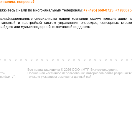
оявились вопросы?
вяжитесь с нами по многоканальным телефонам:
+7 (495) 668-0725
,
+7 (800) 
валифицированные специалисты нашей компании окажут консультацию по
становкой и настройкой систем управления очередью, сенсорных киоск
райдекс или мультивендорной технической поддержке.
Все права защищены © 2026 ООО «МТГ. Бизнес-решения».
той.
Полное или частичное использование материалов сайта разрешает
по факту".
только с указанием ссылки на данный сайт.