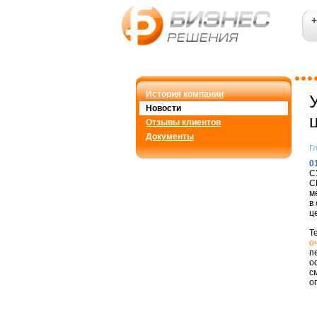
+
История компании
Новости
Отзывы клиентов
Документы
Г
0
С
С
м
в
ц
Т
о
п
о
с
о