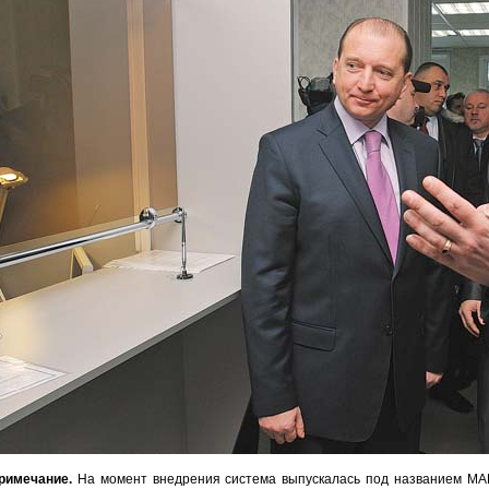
римечание.
На момент внедрения система выпускалась под названием МА