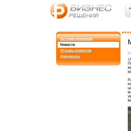
+
История компании
Новости
Отзывы клиентов
Г
Документы
1
П
м
к
Р
и
ц
в
у
в