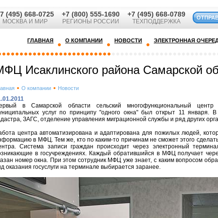
7 (495) 668-0725
+7 (800) 555-1690
+7 (495) 668-0789
ОТПРА
МОСКВА И МИР
РЕГИОНЫ РОССИИ
ТЕХПОДДЕРЖКА
ГЛАВНАЯ
О КОМПАНИИ
НОВОСТИ
ЭЛЕКТРОННАЯ ОЧЕРЕ
МФЦ Исаклинского района Самарской о
лавная
О компании
Новости
1.01.2011
ервый в Самарской области сельский многофункциональный центр 
униципальных услуг по принципу "одного окна" был открыт 11 января. В
адастра, ЗАГС, отделение управления миграционной службы и ряд других орг
абота центра автоматизирована и адаптирована для пожилых людей, кото
нформацию в МФЦ. Тем же, кто по каким-то причинам не сможет этого сдела
ентра. Система записи граждан происходит через электронный терминал
озникающие в госучреждениях. Каждый обратившийся в МФЦ получает чере
казан номер окна. При этом сотрудник МФЦ уже знает, с каким вопросом обра
ид оказания госуслуги на терминале выбирается заранее.