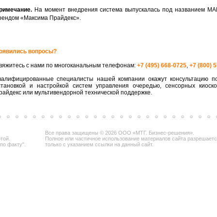
римечание.
На момент внедрения система выпускалась под названием МА
рендом «Максима Прайдекс».
оявились вопросы?
вяжитесь с нами по многоканальным телефонам:
+7 (495) 668-0725
,
+7 (800) 
валифицированные специалисты нашей компании окажут консультацию по
становкой и настройкой систем управления очередью, сенсорных киоск
райдекс или мультивендорной технической поддержке.
Все права защищены © 2026 ООО «МТГ. Бизнес-решения».
той.
Полное или частичное использование материалов сайта разрешает
по факту".
только с указанием ссылки на данный сайт.