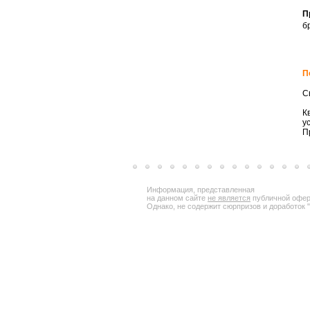
П
б
П
С
К
у
П
Информация, представленная
на данном сайте
не является
публичной офер
Однако, не содержит сюрпризов и доработок "