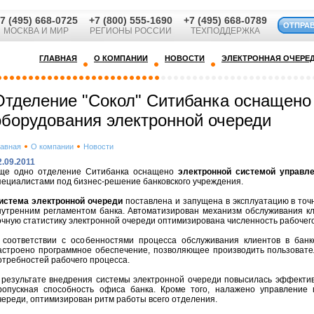
7 (495) 668-0725
+7 (800) 555-1690
+7 (495) 668-0789
ОТПРА
МОСКВА И МИР
РЕГИОНЫ РОССИИ
ТЕХПОДДЕРЖКА
ГЛАВНАЯ
О КОМПАНИИ
НОВОСТИ
ЭЛЕКТРОННАЯ ОЧЕРЕ
Отделение "Сокол" Ситибанка оснащено
оборудования электронной очереди
лавная
О компании
Новости
2.09.2011
ще одно отделение Ситибанка оснащено
электронной системой управл
пециалистами под бизнес-решение банковского учреждения.
истема электронной очереди
поставлена и запущена в эксплуатацию в точ
нутренним регламентом банка. Автоматизирован механизм обслуживания кл
очную статистику электронной очереди оптимизирована численность рабочег
 соответствии с особенностями процесса обслуживания клиентов в банк
астроено программное обеспечение, позволяющее производить пользовате
отребностей рабочего процесса.
 результате внедрения системы электронной очереди повысилась эффектив
ропускная способность офиса банка. Кроме того, налажено управление 
череди, оптимизирован ритм работы всего отделения.