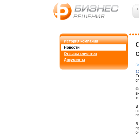
+
История компании
Новости
Отзывы клиентов
Документы
Г
1
Е
с
С
в
т
В
н
п
В
п
о