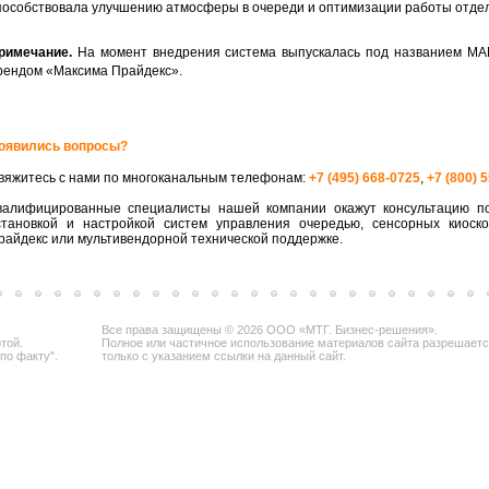
пособствовала улучшению атмосферы в очереди и оптимизации работы отде
римечание.
На момент внедрения система выпускалась под названием МА
рендом «Максима Прайдекс».
оявились вопросы?
вяжитесь с нами по многоканальным телефонам:
+7 (495) 668-0725
,
+7 (800) 
валифицированные специалисты нашей компании окажут консультацию по
становкой и настройкой систем управления очередью, сенсорных киоск
райдекс или мультивендорной технической поддержке.
Все права защищены © 2026 ООО «МТГ. Бизнес-решения».
той.
Полное или частичное использование материалов сайта разрешает
по факту".
только с указанием ссылки на данный сайт.