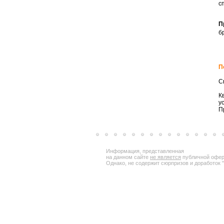
с
П
б
П
С
К
у
П
Информация, представленная
на данном сайте
не является
публичной офер
Однако, не содержит сюрпризов и доработок "