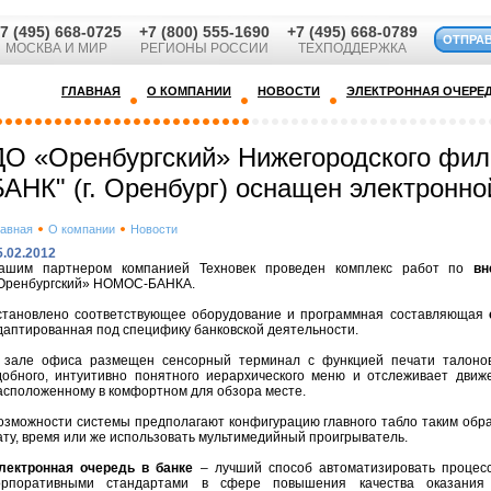
7 (495) 668-0725
+7 (800) 555-1690
+7 (495) 668-0789
ОТПРА
МОСКВА И МИР
РЕГИОНЫ РОССИИ
ТЕХПОДДЕРЖКА
ГЛАВНАЯ
О КОМПАНИИ
НОВОСТИ
ЭЛЕКТРОННАЯ ОЧЕРЕ
ДО «Оренбургский» Нижегородского ф
БАНК" (г. Оренбург) оснащен электронн
лавная
О компании
Новости
5.02.2012
ашим партнером компанией Техновек проведен комплекс работ по
вн
Оренбургский» НОМОС-БАНКА.
становлено соответствующее оборудование и программная составляющая
с
даптированная под специфику банковской деятельности.
 зале офиса размещен сенсорный терминал с функцией печати талонов
добного, интуитивно понятного иерархического меню и отслеживает дви
асположенному в комфортном для обзора месте.
озможности системы предполагают конфигурацию главного табло таким образ
ату, время или же использовать мультимедийный проигрыватель.
лектронная очередь в банке
– лучший способ автоматизировать процесс
орпоративными стандартами в сфере повышения качества оказания