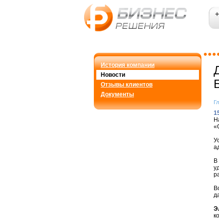
+
История компании
Новости
Отзывы клиентов
Документы
Г
1
Н
«
У
а
В
у
р
В
д
Э
к