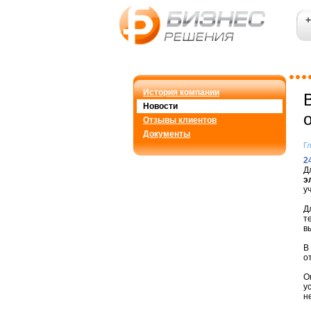
+
История компании
Новости
Отзывы клиентов
Документы
Г
2
Д
э
у
Д
т
в
В
о
О
у
н