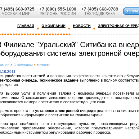
7 (495) 668-0725
+7 (800) 555-1690
+7 (495) 668-0789
ОТПРА
МОСКВА И МИР
РЕГИОНЫ РОССИИ
ТЕХПОДДЕРЖКА
ГЛАВНАЯ
О КОМПАНИИ
НОВОСТИ
ЭЛЕКТРОННАЯ ОЧЕРЕ
В Филиале "Уральский" Ситибанка внед
оборудования системы электронной оче
лавная
О компании
Новости
4.10.2011
ля удобства посетителей и повышения эффективности клиентского обслуж
лектронная очередь. Техническое задание
выполнено в полном соответстви
чреждения.
ля выбора услуг и получения талона с номером очереди посетители м
ерминалом. Отслеживание движения очереди производится с помощью гла
ысвечивается номера посетителя и соответствующего окна.
 рамках проекта по
установке электронной очереди
реализована система г
тображения информации о посетителе на главном экране.
ператоры снабжены соответствующими пультами, позволяющими регул
становлено программное обеспечение, которое предусматривает настро
еобходимым инструментом регулирования рабочего процесса.