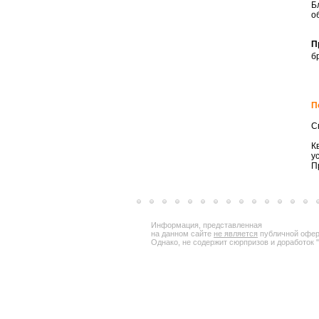
Б
о
П
б
П
С
К
у
П
Информация, представленная
на данном сайте
не является
публичной офер
Однако, не содержит сюрпризов и доработок "