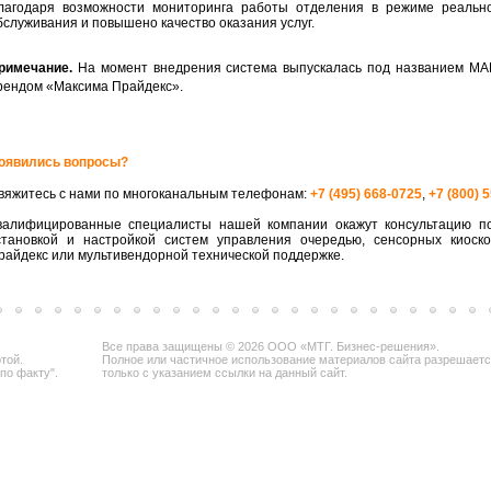
лагодаря возможности мониторинга работы отделения в режиме реально
бслуживания и повышено качество оказания услуг.
римечание.
На момент внедрения система выпускалась под названием МА
рендом «Максима Прайдекс».
оявились вопросы?
вяжитесь с нами по многоканальным телефонам:
+7 (495) 668-0725
,
+7 (800) 
валифицированные специалисты нашей компании окажут консультацию по
становкой и настройкой систем управления очередью, сенсорных киоск
райдекс или мультивендорной технической поддержке.
Все права защищены © 2026 ООО «МТГ. Бизнес-решения».
той.
Полное или частичное использование материалов сайта разрешает
по факту".
только с указанием ссылки на данный сайт.