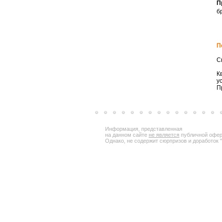
П
б
П
С
К
у
П
Информация, представленная
на данном сайте
не является
публичной офер
Однако, не содержит сюрпризов и доработок "