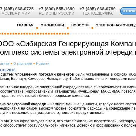
7 (495) 668-0725
+7 (800) 555-1690
+7 (495) 668-0789
ОТПРА
МОСКВА И МИР
РЕГИОНЫ РОССИИ
ТЕХПОДДЕРЖКА
ГЛАВНАЯ
О КОМПАНИИ
НОВОСТИ
ЭЛЕКТРОННАЯ ОЧЕРЕ
ООО «Сибирская Генерирующая Компан
комплекс системы электронной очереди 
лавная
О компании
Новости
8.01.2016
5
систем управления потоками клиентов
были установлены в офисах обсл
бакан, Барнаул, Кемерово, Новокузнецк. Работы выполнены инженерами наш
асштабное внедрение электронной очереди связано с необходимостью един
 соответствие корпоративным стандартам. Функционал МАКСИМА позволяе
оторая точно отвечает бизнес-процессам компании.
ена электронной очереди
– намного меньше ценности, которую несет сист
редприятия на самом высоком уровне, сократить расходы на содержание пе
слуг и в несколько раз ускорить его, повысив продуктивность.
 МАКСИМА офис забудет о том, что такое скопление посетителей, беспоряд
то способствует росту лояльности клиентов, доверию и формированию полож