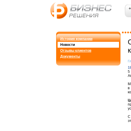
+
История компании
Новости
Отзывы клиентов
Документы
Г
1
А
М
в
к
Ц
п
у
С
э