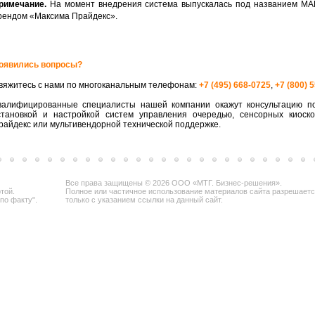
римечание.
На момент внедрения система выпускалась под названием МА
рендом «Максима Прайдекс».
оявились вопросы?
вяжитесь с нами по многоканальным телефонам:
+7 (495) 668-0725
,
+7 (800) 
валифицированные специалисты нашей компании окажут консультацию по
становкой и настройкой систем управления очередью, сенсорных киоск
райдекс или мультивендорной технической поддержке.
Все права защищены © 2026 ООО «МТГ. Бизнес-решения».
той.
Полное или частичное использование материалов сайта разрешает
по факту".
только с указанием ссылки на данный сайт.