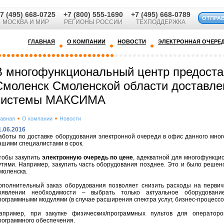
7 (495) 668-0725
+7 (800) 555-1690
+7 (495) 668-0789
ОТПРА
МОСКВА И МИР
РЕГИОНЫ РОССИИ
ТЕХПОДДЕРЖКА
ГЛАВНАЯ
О КОМПАНИИ
НОВОСТИ
ЭЛЕКТРОННАЯ ОЧЕРЕ
В многофункциональный центр предоставл
Смоленск Смоленской области доставле
системы МАКСИМА
лавная
О компании
Новости
1.06.2016
аботы по доставке оборудования электронной очереди в офис данного мн
ашими специалистами в срок.
тобы закупить
электронную очередь по цене
, адекватной для многофункци
утями. Например, закупить часть оборудования позднее. Это и было решен
моленска.
ополнительный заказ оборудования позволяет снизить расходы на перви
оявлении необходимости – выбрать только актуальное оборудован
рограммными модулями (в случае расширения спектра услуг, бизнес-процессов 
апример, при закупке физических/программных пультов для операторо
рограммного обеспечения.