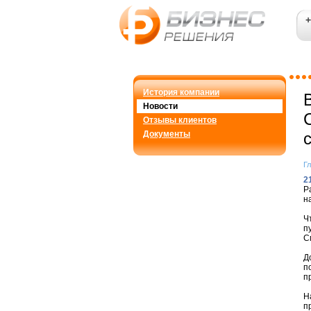
+
История компании
Новости
Отзывы клиентов
Документы
Г
2
Р
н
Ч
п
С
Д
п
п
Н
п