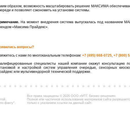
аким образом, возможность масштабировать решение МАКСИМА обеспечивае
череди и позволяет сэкономить на установке системы.
римечание.
На момент внедрения система выпускалась под названием МА
рендом «Максима Прайдекс».
оявились вопросы?
вяжитесь с нами по многоканальным телефонам:
+7 (495) 668-0725
,
+7 (800) 
валифицированные специалисты нашей компании окажут консультацию по
становкой и настройкой систем управления очередью, сенсорных киоск
райдекс или мультивендорной технической поддержке.
Все права защищены © 2026 ООО «МТГ. Бизнес-решения».
той.
Полное или частичное использование материалов сайта разрешает
по факту".
только с указанием ссылки на данный сайт.