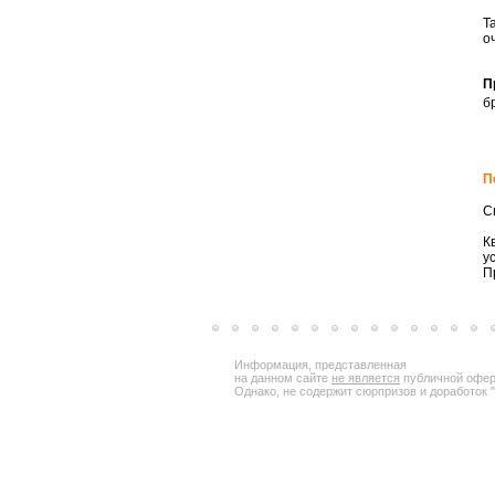
Т
о
П
б
П
С
К
у
П
Информация, представленная
на данном сайте
не является
публичной офер
Однако, не содержит сюрпризов и доработок "