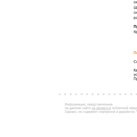
о
(
с
р
П
б
П
С
К
у
П
Информация, представленная
на данном сайте
не является
публичной офер
Однако, не содержит сюрпризов и доработок "