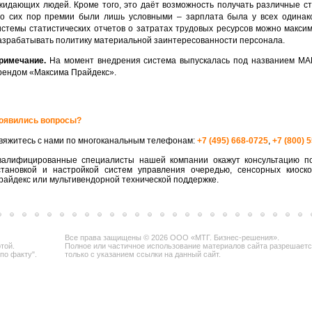
жидающих людей. Кроме того, это даёт возможность получать различные с
до сих пор премии были лишь условными – зарплата была у всех одинак
истемы статистических отчетов о затратах трудовых ресурсов можно макси
азрабатывать политику материальной заинтересованности персонала.
римечание.
На момент внедрения система выпускалась под названием МА
рендом «Максима Прайдекс».
оявились вопросы?
вяжитесь с нами по многоканальным телефонам:
+7 (495) 668-0725
,
+7 (800) 
валифицированные специалисты нашей компании окажут консультацию по
становкой и настройкой систем управления очередью, сенсорных киоск
райдекс или мультивендорной технической поддержке.
Все права защищены © 2026 ООО «МТГ. Бизнес-решения».
той.
Полное или частичное использование материалов сайта разрешает
по факту".
только с указанием ссылки на данный сайт.