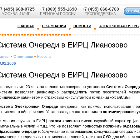
7 (495) 668-0725
+7 (800) 555-1690
+7 (495) 668-0789
ОТПРА
МОСКВА И МИР
РЕГИОНЫ РОССИИ
ТЕХПОДДЕРЖКА
ГЛАВНАЯ
О КОМПАНИИ
НОВОСТИ
ЭЛЕКТРОННАЯ ОЧЕРЕ
Система Очереди в ЕИРЦ Лианозово
лавная
О компании
Новости
3.01.2006
Система Очереди в ЕИРЦ Лианозово
 понедельник, 23 января полностью завершена установка
Системы Очеред
истема позволяет равномерно распределять поток посетителей между
ридическим кабинетом и страховым консультантом компании «УралСиб».
истема Электронной Очереди
внедрена, как пример использования пер
ехнического обеспечения. Установка сделана, как пример
оптимизирования у
о многих случаях, в ЕИРЦ
потоки клиентов
имеют случайный характер (де
оммунальные услуги и т.д.), что не позволяет полностью исключить
образова
бразования очереди
(обслуживание плательщиков, консультации специалисто
рименение специальных технических решений, таких как
СУО
, для обеспече