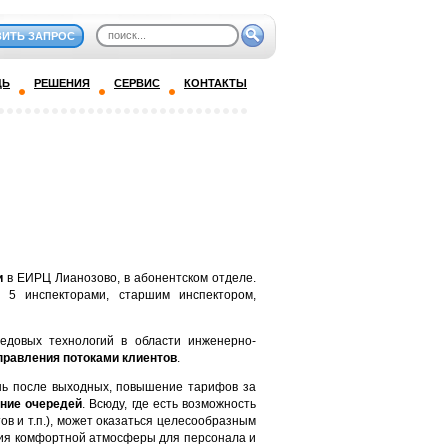
ВИТЬ ЗАПРОС
ДЬ
РЕШЕНИЯ
СЕРВИС
КОНТАКТЫ
и
в ЕИРЦ Лианозово, в абонентском отделе.
 5 инспекторами, старшим инспектором,
едовых технологий в области инженерно-
правления потоками клиентов
.
нь после выходных, повышение тарифов за
ние очередей
. Всюду, где есть возможность
в и т.п.), может оказаться целесообразным
ния комфортной атмосферы для персонала и