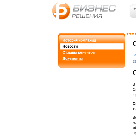
+
История компании
Новости
Отзывы клиентов
Г
Документы
2
В
С
ю
С
т
В
к
о
п