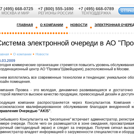
7 (495) 668-0725
+7 (800) 555-1690
+7 (495) 668-0789
ОТПРА
МОСКВА И МИР
РЕГИОНЫ РОССИИ
ТЕХПОДДЕРЖКА
ГЛАВНАЯ
О КОМПАНИИ
НОВОСТИ
ЭЛЕКТРОННАЯ ОЧЕРЕ
Система электронной очереди в АО "Пр
лавная
О компании
Новости
6.03.2009
егодня коммерческие организации стремятся повысить уровень обслуживания
оординационный центр АО "Провеа"(Швейцария), расположенный в Москве.
 нем воплотились все современные технологии и тенденции: уникальное об
изайн помещения.
омпания Провеа - это молодая, динамично развивающаяся и достаточно 
оторой являются высокое качество продукции, превосходный дизайн и доступ
родукция компании распространяется через Консультантов. Компания 
ысококлассное квалифицированное обслуживание благодаря внедренной 
правления Очередью "AKIS"
.
рибывшего Консультанта на "ресепшене" встречает администратор, регистр
омере очереди. После чего он размещается в зоне ожидания, просматрива
трочный светодиодный экран) и следит за очередью. Получив сигнал вызов
дминистратор владеет информацией о загруженности специалистов и оборудо