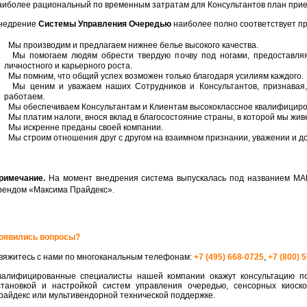
аиболее рациональный по временным затратам для Консультантов план прие
недрение
Системы Управления Очередью
наиболее полно соответствует п
Мы производим и предлагаем нижнее белье высокого качества.
Мы помогаем людям обрести твердую почву под ногами, предоставляя 
личностного и карьерного роста.
Мы помним, что общий успех возможен только благодаря усилиям каждого.
Мы ценим и уважаем наших Сотрудников и Консультантов, признавая, 
работаем.
Мы обеспечиваем Консультантам и Клиентам высококлассное квалифициро
Мы платим налоги, внося вклад в благосостояние страны, в которой мы жив
Мы искренне преданы своей компании.
Мы строим отношения друг с другом на взаимном признании, уважении и д
римечание.
На момент внедрения система выпускалась под названием МА
рендом «Максима Прайдекс».
оявились вопросы?
вяжитесь с нами по многоканальным телефонам:
+7 (495) 668-0725
,
+7 (800) 
валифицированные специалисты нашей компании окажут консультацию по
становкой и настройкой систем управления очередью, сенсорных киоск
райдекс или мультивендорной технической поддержке.