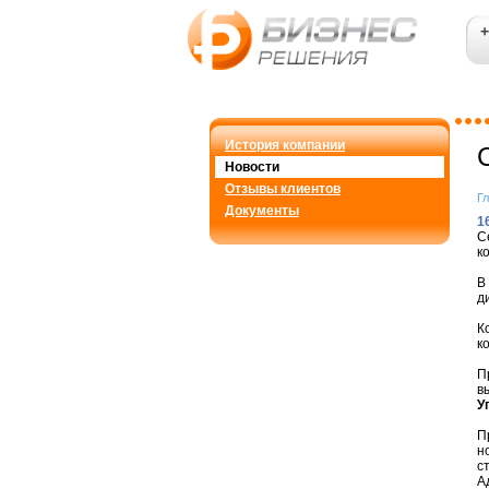
+
История компании
Новости
Отзывы клиентов
Г
Документы
1
С
к
В
д
К
к
П
в
У
П
н
с
А