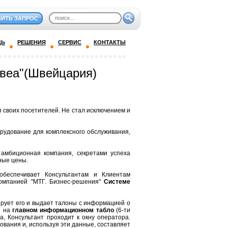
ВИТЬ ЗАПРОС
ДЬ
РЕШЕНИЯ
СЕРВИС
КОНТАКТЫ
овеа"(Швейцария)
 своих посетителей. Не стал исключением и
орудование для комплексного обслуживания,
амбиционная компания, секретами успеха
ные цены.
обеспечивает Консультантам и Клиентам
компанией "МТГ. Бизнес-решения"
Системе
ирует его и выдает талоны с информацией о
я на
главном информационном табло
(6-ти
а, Консультант проходит к окну оператора.
вания и, используя эти данные, составляет