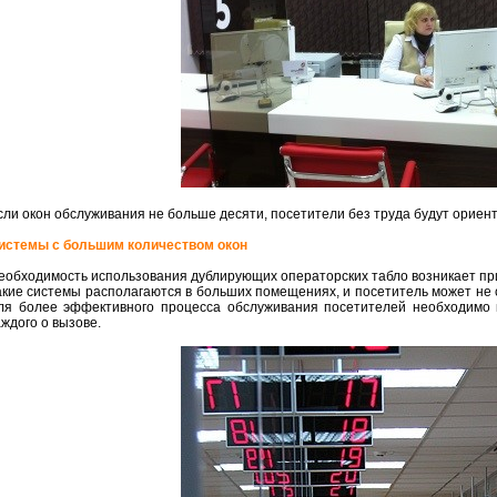
сли окон обслуживания не больше десяти, посетители без труда будут ориент
истемы с большим количеством окон
еобходимость использования дублирующих операторских табло возникает при 
акие системы располагаются в больших помещениях, и посетитель может не с
ля более эффективного процесса обслуживания посетителей необходимо 
аждого о вызове.