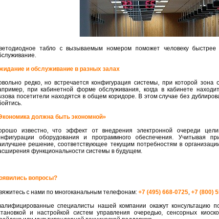
ветодиодное табло с вызываемым номером поможет человеку быстрее с
бслуживание.
жидание и обслуживание в разных залах
овольно редко, но встречается конфигурация системы, при которой зона
апример, при кабинетной форме обслуживания, когда в кабинете находи
ызова посетители находятся в общем коридоре. В этом случае без дублир
бойтись.
Экономика должна быть экономной»
орошо известно, что эффект от внедрения электронной очереди цели
онфигурации оборудования и программного обеспечения. Учитывая п
аилучшее решение, соответствующее текущим потребностям в организации
асширения функциональности системы в будущем.
оявились вопросы?
вяжитесь с нами по многоканальным телефонам:
+7 (495) 668-0725
,
+7 (800) 
валифицированные специалисты нашей компании окажут консультацию по
становкой и настройкой систем управления очередью, сенсорных киоск