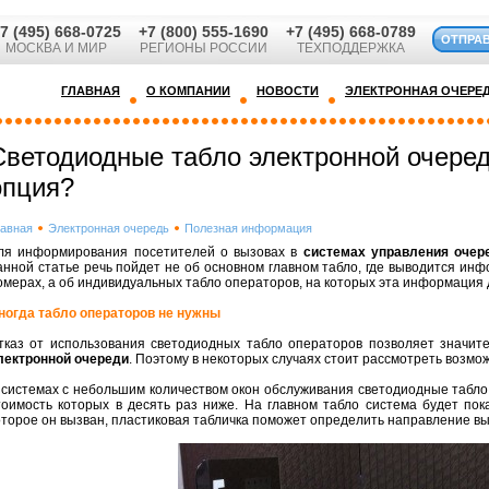
7 (495) 668-0725
+7 (800) 555-1690
+7 (495) 668-0789
ОТПРА
МОСКВА И МИР
РЕГИОНЫ РОССИИ
ТЕХПОДДЕРЖКА
ГЛАВНАЯ
О КОМПАНИИ
НОВОСТИ
ЭЛЕКТРОННАЯ ОЧЕРЕ
Светодиодные табло электронной очеред
опция?
лавная
Электронная очередь
Полезная информация
ля информирования посетителей о вызовах в
системах управления очер
анной статье речь пойдет не об основном главном табло, где выводится ин
омерах, а об индивидуальных табло операторов, на которых эта информация 
ногда табло операторов не нужны
тказ от использования светодиодных табло операторов позволяет значит
лектронной очереди
. Поэтому в некоторых случаях стоит рассмотреть возмо
 системах с небольшим количеством окон обслуживания светодиодные табло
тоимость которых в десять раз ниже. На главном табло система будет пок
оторое он вызван, пластиковая табличка поможет определить направление вы