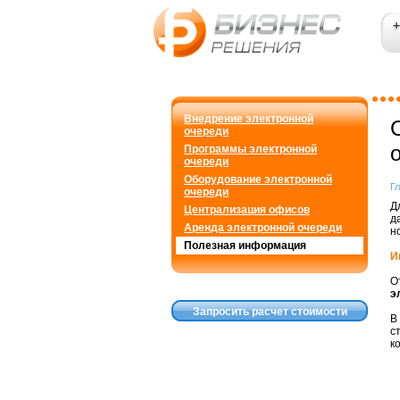
+
Внедрение электронной
очереди
Программы электронной
очереди
Оборудование электронной
Г
очереди
Д
Централизация офисов
д
Аренда электронной очереди
н
Полезная информация
И
О
э
Запросить расчет стоимости
В
с
к